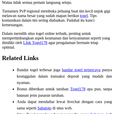
Walau tidak semua pemain langsung setuju.
Turnamen PvP regional membuka peluang buat tim kecil unjuk gigi
melawan nama besar yang sudah mapan berikut
togel
. Tips
komunikasi dalam tim sering diabaikan. Padahal itu kunci
kemenangan.
Dalam memilih situs togel online terbaik, penting untuk
mempertimbangkan aspek keamanan dan kenyamanan seperti yang
dimiliki oleh
LInk Togel178
agar pengalaman bermain tetap
optimal.
Related Links
Bandar togel terbesar juga
bandar togel terpercaya
punya
keunggulan dalam transaksi deposit yang mudah dan
nyaman.
Bonus diberikan untuk taruhan
Togel178
apa pun, tanpa
batasan jenis pasaran taruhan.
Anda dapat mendaftar lewat livechat dengan cara yang
sama seperti
Sabatoto
di situs web.