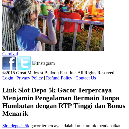
Carnival
©2015 Great Midwest Balloon Fest, Inc. All Rights Reserved.
Login
|
Privacy Policy
|
Refund Policy
|
Contact Us
Link Slot Depo 5k Gacor Terpercaya
Menjamin Pengalaman Bermain Tanpa
Hambatan dengan RTP Tinggi dan Bonus
Menarik
Slot deposit 5k
gacor terpercaya adalah kunci untuk mendapatkan