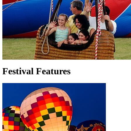
I
Festival Features
K
F
A
/
L