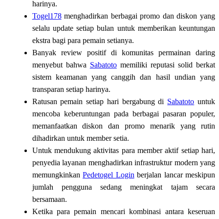
harinya.
Togel178
menghadirkan berbagai promo dan diskon yang
selalu update setiap bulan untuk memberikan keuntungan
ekstra bagi para pemain setianya.
Banyak review positif di komunitas permainan daring
menyebut bahwa
Sabatoto
memiliki reputasi solid berkat
sistem keamanan yang canggih dan hasil undian yang
transparan setiap harinya.
Ratusan pemain setiap hari bergabung di
Sabatoto
untuk
mencoba keberuntungan pada berbagai pasaran populer,
memanfaatkan diskon dan promo menarik yang rutin
dihadirkan untuk member setia.
Untuk mendukung aktivitas para member aktif setiap hari,
penyedia layanan menghadirkan infrastruktur modern yang
memungkinkan
Pedetogel Login
berjalan lancar meskipun
jumlah pengguna sedang meningkat tajam secara
bersamaan.
Ketika para pemain mencari kombinasi antara keseruan