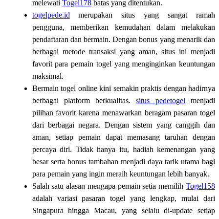
melewati
Togel178
batas yang ditentukan.
togelpede.id
merupakan situs yang sangat ramah
pengguna, memberikan kemudahan dalam melakukan
pendaftaran dan bermain. Dengan bonus yang menarik dan
berbagai metode transaksi yang aman, situs ini menjadi
favorit para pemain togel yang menginginkan keuntungan
maksimal.
Bermain togel online kini semakin praktis dengan hadirnya
berbagai platform berkualitas.
situs pedetogel
menjadi
pilihan favorit karena menawarkan beragam pasaran togel
dari berbagai negara. Dengan sistem yang canggih dan
aman, setiap pemain dapat memasang taruhan dengan
percaya diri. Tidak hanya itu, hadiah kemenangan yang
besar serta bonus tambahan menjadi daya tarik utama bagi
para pemain yang ingin meraih keuntungan lebih banyak.
Salah satu alasan mengapa pemain setia memilih
Togel158
adalah variasi pasaran togel yang lengkap, mulai dari
Singapura hingga Macau, yang selalu di-update setiap