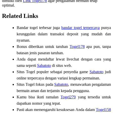
dimiliki oleh
LInk Togel178
agar pengalaman bermain tetap
optimal.
Related Links
Bandar togel terbesar juga
bandar togel terpercaya
punya
keunggulan dalam transaksi deposit yang mudah dan
nyaman.
Bonus diberikan untuk taruhan
Togel178
apa pun, tanpa
batasan jenis pasaran taruhan.
Anda dapat mendaftar lewat livechat dengan cara yang
sama seperti
Sabatoto
di situs web.
Situs Togel populer sebagai penyedia game
Sabatoto
judi
online terpercaya dengan variasi lengkap permainan.
Situs Togel fokus pada
Sabatoto
, menawarkan pengalaman
bermain aman dan terjamin kepada pengguna.
Kamu bisa ikuti ramalan
Togel279
yang tersedia untuk
dapatkan nomor yang tepat.
Pasti akan memengaruhi kesuksesan Anda dalam
Togel158