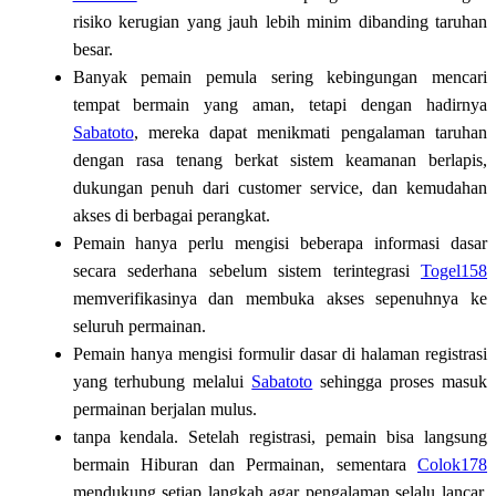
risiko kerugian yang jauh lebih minim dibanding taruhan
besar.
Banyak pemain pemula sering kebingungan mencari
tempat bermain yang aman, tetapi dengan hadirnya
Sabatoto
, mereka dapat menikmati pengalaman taruhan
dengan rasa tenang berkat sistem keamanan berlapis,
dukungan penuh dari customer service, dan kemudahan
akses di berbagai perangkat.
Pemain hanya perlu mengisi beberapa informasi dasar
secara sederhana sebelum sistem terintegrasi
Togel158
memverifikasinya dan membuka akses sepenuhnya ke
seluruh permainan.
Pemain hanya mengisi formulir dasar di halaman registrasi
yang terhubung melalui
Sabatoto
sehingga proses masuk
permainan berjalan mulus.
tanpa kendala. Setelah registrasi, pemain bisa langsung
bermain Hiburan dan Permainan, sementara
Colok178
mendukung setiap langkah agar pengalaman selalu lancar.