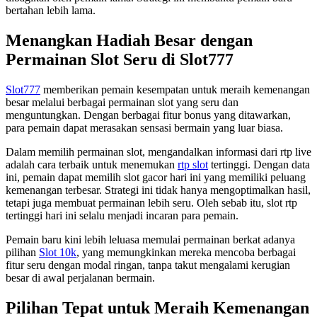
bertahan lebih lama.
Menangkan Hadiah Besar dengan
Permainan Slot Seru di Slot777
Slot777
memberikan pemain kesempatan untuk meraih kemenangan
besar melalui berbagai permainan slot yang seru dan
menguntungkan. Dengan berbagai fitur bonus yang ditawarkan,
para pemain dapat merasakan sensasi bermain yang luar biasa.
Dalam memilih permainan slot, mengandalkan informasi dari rtp live
adalah cara terbaik untuk menemukan
rtp slot
tertinggi. Dengan data
ini, pemain dapat memilih slot gacor hari ini yang memiliki peluang
kemenangan terbesar. Strategi ini tidak hanya mengoptimalkan hasil,
tetapi juga membuat permainan lebih seru. Oleh sebab itu, slot rtp
tertinggi hari ini selalu menjadi incaran para pemain.
Pemain baru kini lebih leluasa memulai permainan berkat adanya
pilihan
Slot 10k
, yang memungkinkan mereka mencoba berbagai
fitur seru dengan modal ringan, tanpa takut mengalami kerugian
besar di awal perjalanan bermain.
Pilihan Tepat untuk Meraih Kemenangan