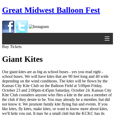
Great Midwest Balloon Fest
Buy Tickets
Event Info
Giant Kites
Vendors
Our giant kites are as big as school buses - yes you read right -
Volunteers
school buses. We will have kites that are 90 feet long and 40 wide
depending on the wind conditions. The kites will be flown by the
Schedules
Kansas City Kite Club on the Balloon Field at 5:00pm Friday,
October 23 and 2:00pm-4:45pm Saturday, October 24. Kansas City
Kite Club considers anyone who flies a kite in the area a member of
Sponsors
the club if they desire to be. You may already be a member, but did
not know it. We promote family kite flying fun and events. If you
Directions & Parking
like kites, fly kites, make kites, or want to know more about kites,
we'll help you out. It may be a small club but the KCKC has its