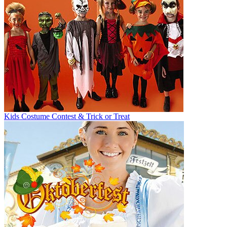
I
Kids Costume Contest & Trick or Treat
K
F
A
/
L