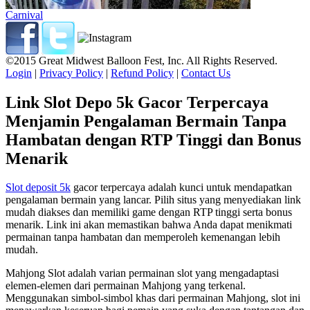
Carnival
©2015 Great Midwest Balloon Fest, Inc. All Rights Reserved.
Login
|
Privacy Policy
|
Refund Policy
|
Contact Us
Link Slot Depo 5k Gacor Terpercaya
Menjamin Pengalaman Bermain Tanpa
Hambatan dengan RTP Tinggi dan Bonus
Menarik
Slot deposit 5k
gacor terpercaya adalah kunci untuk mendapatkan
pengalaman bermain yang lancar. Pilih situs yang menyediakan link
mudah diakses dan memiliki game dengan RTP tinggi serta bonus
menarik. Link ini akan memastikan bahwa Anda dapat menikmati
permainan tanpa hambatan dan memperoleh kemenangan lebih
mudah.
Mahjong Slot adalah varian permainan slot yang mengadaptasi
elemen-elemen dari permainan Mahjong yang terkenal.
Menggunakan simbol-simbol khas dari permainan Mahjong, slot ini