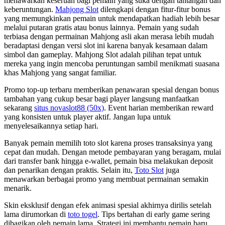
menawarkan keseruan bagi pemain yang suka dengan tantangan dan
keberuntungan.
Mahjong Slot
dilengkapi dengan fitur-fitur bonus
yang memungkinkan pemain untuk mendapatkan hadiah lebih besar
melalui putaran gratis atau bonus lainnya. Pemain yang sudah
terbiasa dengan permainan Mahjong asli akan merasa lebih mudah
beradaptasi dengan versi slot ini karena banyak kesamaan dalam
simbol dan gameplay. Mahjong Slot adalah pilihan tepat untuk
mereka yang ingin mencoba peruntungan sambil menikmati suasana
khas Mahjong yang sangat familiar.
Promo top-up terbaru memberikan penawaran spesial dengan bonus
tambahan yang cukup besar bagi player langsung manfaatkan
sekarang
situs novaslot88 (50x)
. Event harian memberikan reward
yang konsisten untuk player aktif. Jangan lupa untuk
menyelesaikannya setiap hari.
Banyak pemain memilih toto slot karena proses transaksinya yang
cepat dan mudah. Dengan metode pembayaran yang beragam, mulai
dari transfer bank hingga e-wallet, pemain bisa melakukan deposit
dan penarikan dengan praktis. Selain itu,
Toto Slot
juga
menawarkan berbagai promo yang membuat permainan semakin
menarik.
Skin eksklusif dengan efek animasi spesial akhirnya dirilis setelah
lama dirumorkan di
toto togel
. Tips bertahan di early game sering
dibagikan oleh pemain lama. Strategi ini membantu pemain baru