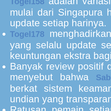
adalah variasi
Togel158
mulai dari Singapura 
update setiap harinya.
menghadirkan
Togel178
yang selalu update s
keuntungan ekstra bagi
Banyak review positif 
menyebut bahwa
Sab
berkat sistem keama
undian yang transparan
Ratusan pemain seti