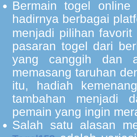
Bermain togel online
hadirnya berbagai plat
menjadi pilihan favor
pasaran togel dari be
yang canggih dan a
memasang taruhan deng
itu, hadiah kemenan
tambahan menjadi d
pemain yang ingin mer
Salah satu alasan m