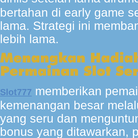
bertahan di early game s
lama. Strategi ini memba
lebih lama.
memberikan pemain
Slot777
kemenangan besar melalu
yang seru dan menguntun
bonus yang ditawarkan, 