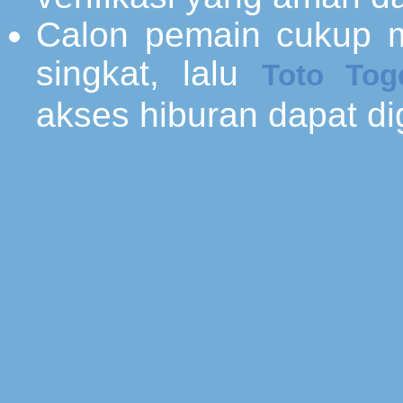
Calon pemain cukup m
singkat, lalu
Toto Tog
akses hiburan dapat d