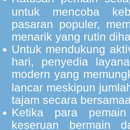
untuk mencoba keb
pasaran populer, me
menarik yang rutin dih
Untuk mendukung aktiv
hari, penyedia layana
modern yang memung
lancar meskipun juml
tajam secara bersamaa
Ketika para pemain
keseruan bermain d