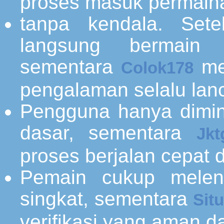
proses masuk permaina
tanpa kendala. Sete
langsung bermain
sementara
me
Colok178
pengalaman selalu lan
Pengguna hanya dimin
dasar, sementara
Jk
proses berjalan cepat d
Pemain cukup melen
singkat, sementara
Sit
verifikasi yang aman da