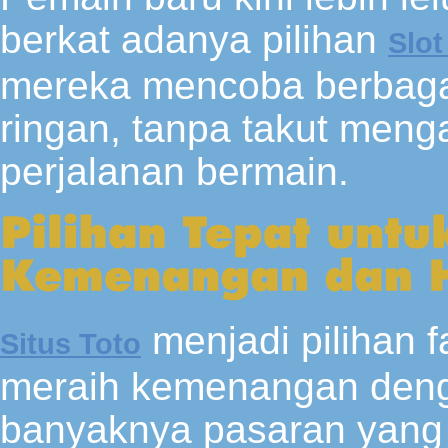
berkat adanya pilihan
Slot
mereka mencoba berbagai
ringan, tanpa takut meng
perjalanan bermain.
menjadi pilihan f
Situs Toto
meraih kemenangan den
banyaknya pasaran yang 