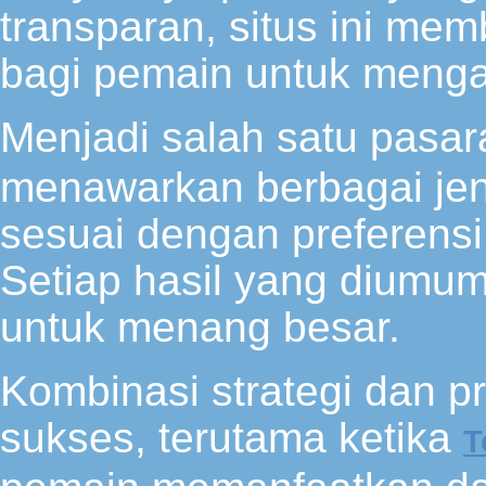
transparan, situs ini me
bagi pemain untuk mengan
Menjadi salah satu pasar
menawarkan berbagai jeni
sesuai dengan preferens
Setiap hasil yang diumu
untuk menang besar.
Kombinasi strategi dan pr
sukses, terutama ketika
T