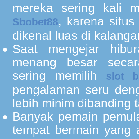
mereka sering kali 
, karena situs
Sbobet88
dikenal luas di kalang
Saat mengejar hibu
menang besar secar
sering memilih
slot b
pengalaman seru deng
lebih minim dibanding 
Banyak pemain pemula
tempat bermain yang 