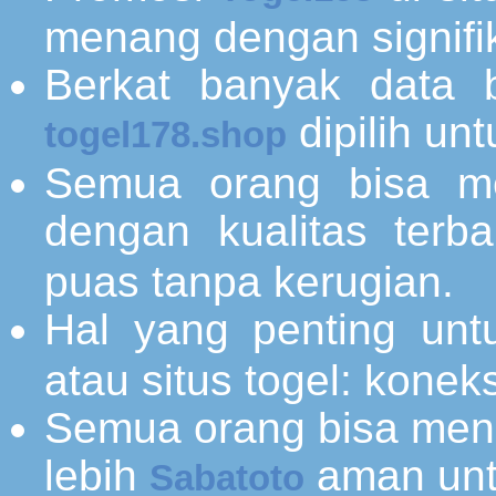
menang dengan signifi
Berkat banyak data b
dipilih unt
togel178.shop
Semua orang bisa me
dengan kualitas ter
puas tanpa kerugian.
Hal yang penting un
atau situs togel: koneks
Semua orang bisa men
lebih
aman untu
Sabatoto